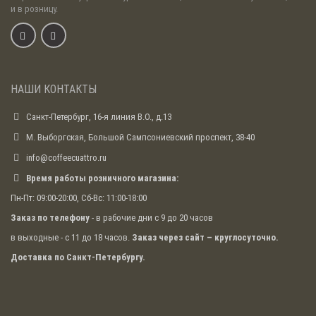
и в розницу.
Вы сомневаетесь, что продажа кофе будет
рентабельной, заключите договор об аренде,
позволяющим вернуть оборудование в любой
момент. Одновременно с ним можно решить вопрос
о поставке кофе. В установленный день вам
привезут свежеобжаренный кофе популярного
НАШИ КОНТАКТЫ
сорта.
Санкт-Петербург, 16-я линия В.О., д.13
В качестве бонуса прилагается бесплатное
сервисное обслуживание и ремонт кофемашины.
М. Выборгская, Большой Сампсониевский проспект, 38-40
info@coffeecuattro.ru
Оборудование необходимо на непродолжительный
срок — также нет необходимости покупать его. Взять
Время работы розничного магазина:
профессиональную кофемашину в аренду
можно
на любой срок.
Пн-Пт: 09:00-20:00, Сб-Вс: 11:00-18:00
Заказ по телефону
- в рабочие дни с 9 до 20 часов
Обеспечить сотрудников или посетителей быстрой и
бесперебойной подачей свежесваренного кофе –
в выходные - с 11 до 18 часов.
Заказ через сайт – круглосуточно.
задача не из легких. Эффективным решением станет
Доставка по Санкт-Петербургу.
кофемашина
в аренду. Быстро и без
дополнительных расходов она подарит радость от
изысканного напитка и наполнит помещение
бодрящим ароматом.