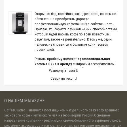
Открывая бар, кофейню, кафе, ресторан, совсем не
обязательно приобретать дорогую
профессиональную кофемашину в собственность.
Приглашать бариста с уникальными способностями,
который будет варить кофе по всем известным
рецептам, также не рентабельно. К тому же, один
человек не справится с большим количеством
посетителей.
Решить проблему поможет
профессиональная
кофемашина в аренду
с широким ассортиментом
напитков. Такой способ приобретения
Развернуть текст
оборудования для своего бизнеса сегодня признан
Свернуть текст
одним из самых выгодных.
В чем преимущество
кофемашины в аренду в Спб
О НАШЕМ МАГАЗИНЕ
Использование кофемашины позволит готовить
CoffeeCuattro
– является поставщиком натурального свежеобжаренного
бодрящий напиток в больших объемах в
зернового кофе и китайского чая на территории России.Основное
автоматическом режиме. Для бесперебойной
направление компании - реализация свежеобжаренного зернового кофе,
работы потребуется совсем немного — освоить
кофейных аксессуаров и натурального чая, как оптовым покупателям, так
управление на дисплее.