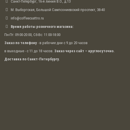
Санкт-Петербург, 16-я линия В.О., д.13
Покупка кофе на особых
условиях
М. Выборгская, Большой Сампсониевский проспект, 38-40
info@coffeecuattro.ru
Компания
«CoffeeCuattro»
предлагает покупку
кофе по специальным ценам для кафе, баров,
Время работы розничного магазина:
организаций общественного питания.
Пн-Пт: 09:00-20:00, Сб-Вс: 11:00-18:00
Предлагаем
аренду рожковых кофемашин
,
Заказ по телефону
- в рабочие дни с 9 до 20 часов
аренду автоматических кофемашин
,
и
профессиональных кофемашин разной
в выходные - с 11 до 18 часов.
Заказ через сайт – круглосуточно.
производительности и комплектации в Спб.
Доставка по Санкт-Петербургу.
Чтобы узнать подробности, оставьте заявку на
сайте!