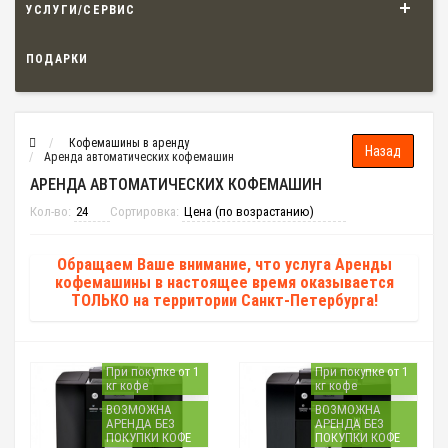
УСЛУГИ/СЕРВИС
ПОДАРКИ
Кофемашины в аренду
Аренда автоматических кофемашин
АРЕНДА АВТОМАТИЧЕСКИХ КОФЕМАШИН
Кол-во:
Сортировка:
Обращаем Ваше внимание, что услуга Аренды
кофемашины в настоящее время оказывается
ТОЛЬКО на территории Санкт-Петербурга!
При покупке от 1
При покупке от 1
кг кофе
кг кофе
ВОЗМОЖНА
ВОЗМОЖНА
АРЕНДА БЕЗ
АРЕНДА БЕЗ
ПОКУПКИ КОФЕ
ПОКУПКИ КОФЕ