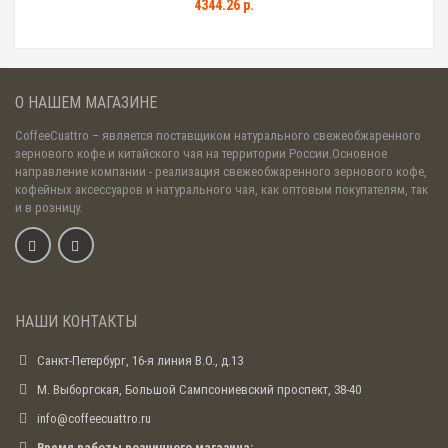
4344.26 р.
О НАШЕМ МАГАЗИНЕ
CoffeeCuattro
– является поставщиком натурального свежеобжаренного
зернового кофе и китайского чая на территории России.Основное
направление компании - реализация свежеобжаренного зернового кофе,
кофейных аксессуаров и натурального чая, как оптовым покупателям, так
и в розницу.
НАШИ КОНТАКТЫ
Санкт-Петербург, 16-я линия В.О., д.13
М. Выборгская, Большой Сампсониевский проспект, 38-40
info@coffeecuattro.ru
Время работы розничного магазина: