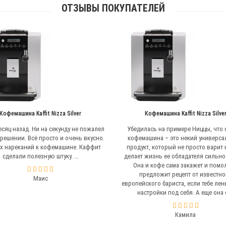
ОТЗЫВЫ ПОКУПАТЕЛЕЙ
Кофемашина Kaffit Nizza Silver
Кофемашина Kaffit Nizza Silve
есяц назад. Ни на секунду не пожалел
Убедилась на примере Ниццы, что 
 решении. Всё просто и очень вкусно.
кофемашина – это некий универс
х нареканий к кофемашине. Каффит
продукт, который не просто варит 
сделали полезную штуку. ...
делает жизнь ее обладателя сильно
Она и кофе сама закажет и помол
предложит рецепт от известно
Маис
европейского бариста, если тебе лен
настройки под себя. А еще она с 
Камила