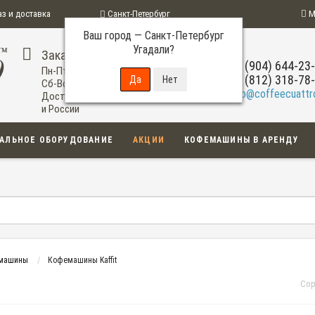
аз и доставка
Санкт-Петербург
М
Ваш город —
Санкт-Петербург
ограмма
Угадали?
Заказ по телефону
+7 (904) 644-23
Пн-Пт: 09:00-20:00
+7 (812) 318-78
Сб-Вс: 11:00-18:00
info@coffeecuattro
Доставка по Санкт-Петербургу
и России
АЛЬНОЕ ОБОРУДОВАНИЕ
АКЦИИ
КОФЕМАШИНЫ В АРЕНДУ
емашины
Кофемашины Kaffit
Сор