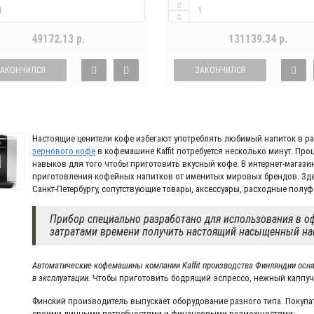
49172.13 р.
131139.34 р.
ЗАКОНЧИЛСЯ
ЗАКОНЧИЛСЯ
Настоящие ценители кофе избегают употреблять любимый напиток в р
зернового кофе
в кофемашине Kaffit потребуется несколько минут. Про
навыков для того чтобы приготовить вкусный кофе. В интернет-магази
приготовления кофейных напитков от именитых мировых брендов. Зде
Санкт-Петербургу, сопутствующие товары, аксессуары, расходные полуф
Прибор специально разработано для использования в о
затратами времени получить настоящий насыщенный на
Автоматические кофемашины компании Kaffit производства Финляндии осн
в эксплуатации.
Чтобы приготовить бодрящий эспрессо, нежный каппучи
Финский производитель выпускает оборудование разного типа. Покупате
своими личными потребностями и финансовыми возможностями: