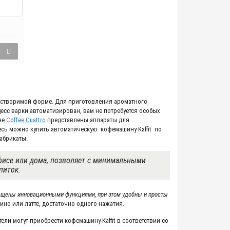
астворимой форме. Для приготовления ароматного
цесс варки автоматизирован, вам не потребуется особых
не
Coffee Cuattro
представлены аппараты для
сь можно купить автоматическую кофемашину Kaffit по
абрикаты.
фисе или дома, позволяет с минимальными
питок.
ащены инновационными функциями, при этом удобны и просты
но или латте, достаточно одного нажатия.
ли могут приобрести кофемашину Kaffit в соответствии со