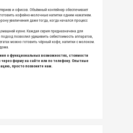
териев и офисов. Объёмный контейнер обеспечивает
иготовить кофейно-молочные напитки одним нажатием.
рону увеличения даже тогда, когда начался процесс
 домашней кухне. Каждая серия предназначена для
 подход позволил удешевить себестоимость аппаратов,
егатах можно готовить чёрный кофе, напитки с молоком.
дома.
ения о функциональных возможностях, стоимости
 через форму на сайте или по телефону. Опытные
цию, просто позвоните нам.