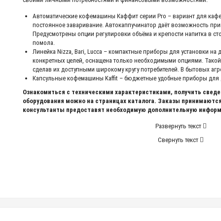
Автоматические кофемашины Каффит серии Pro – вариант для кафе
постоянное заваривание. Автокаппучинатор даёт возможность пр
Предусмотрены опции регулировки объёма и крепости напитка в сто
помола.
Линейка Nizza, Bari, Lucca – компактные приборы для установки на
конкретных целей, оснащена только необходимыми опциями. Такой
сделав их доступными широкому кругу потребителей. В бытовых агр
Капсульные кофемашины Kaffit – бюджетные удобные приборы для 
Ознакомиться с техническими характеристиками, получить свед
оборудования можно на страницах каталога. Заказы принимаются
консультанты предоставят необходимую дополнительную информа
Развернуть текст
Свернуть текст