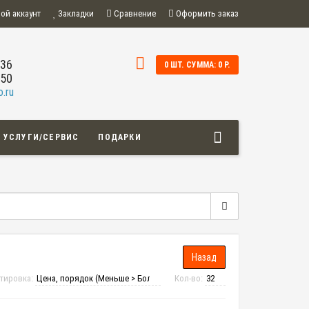
ой аккаунт
Закладки
Сравнение
Оформить заказ
-36
0 ШТ. СУММА: 0 Р.
-50
.ru
УСЛУГИ/СЕРВИС
ПОДАРКИ
тировка:
Кол-во: