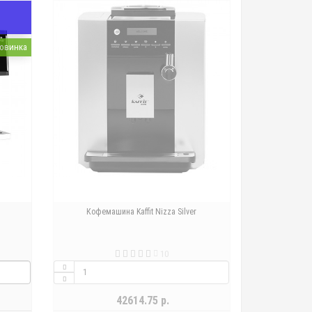
овинка
Кофемашина Kaffit Nizza Silver
10
42614.75 р.