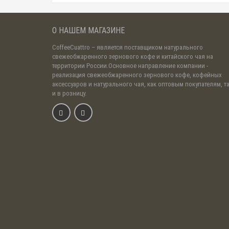
О НАШЕМ МАГАЗИНЕ
CoffeeCuattro
– является поставщиком натурального
свежеобжаренного зернового кофе и китайского чая на
территории России.Основное направление компании -
реализация свежеобжаренного зернового кофе, кофейных
аксессуаров и натурального чая, как оптовым покупателям, т
и в розницу.