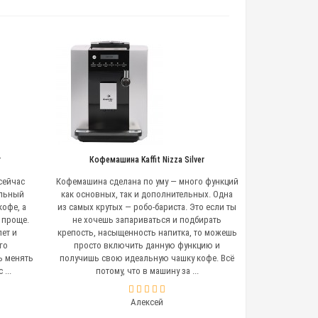
r
Кофемашина Kaffit Nizza Silver
сейчас
Кофемашина сделана по уму — много функций
альный
как основных, так и дополнительных. Одна
кофе, а
из самых крутых — робо-бариста. Это если ты
 проще.
не хочешь запариваться и подбирать
ет и
крепость, насыщенность напитка, то можешь
го
просто включить данную функцию и
ь менять
получишь свою идеальную чашку кофе. Всё
...
потому, что в машину за ...
Алексей