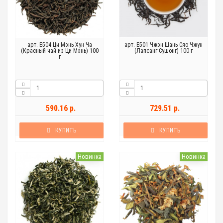
арт. Е504 Ци Мэнь Хун Ча
арт. Е501 Чжэн Шань Сяо Чжун
(Красный чай из Ци Мэнь) 100
(Лапсанг Сушонг) 100 г
г
590.16 р.
729.51 р.
КУПИТЬ
КУПИТЬ
Новинка
Новинка