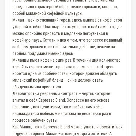
несёт звание деловой столицы Италии. И это во многом
определило характерный образ жизни горожан и, конечно,
особой миланской кофейной культуры.
Милан – вечно спешащий город, здесь выпивают кофе, стоя
у барной стойки. Поэтому не так уж просто найти место, где
можно спокойно присесть и медленно погрузиться в
кофейную паузу. Кстати, идея о том, что эспрессо поданный
за баром должен стоит значительно дешевле, нежели за
столом, придумана именно здесь.
Миланцы пьют кофе не один раз. В течении дня количество
кофейных чашек может превышать семь чашек. И здесь
кроется одна из особенностей, которой должен обладать
миланский кофейный бленд – он не должен стать
обыденным или приесться.
Деловитостьи умеренный контраст – черты, которые
впитал в себя Espresso Blend. Эспрессо на его основе
позволяет, как ценителям, так и любителям кофе
наслаждаться любимым напитком по несколько раз в
процессе рабочей суеты.
Как Милан, так и Espresso Blend можно узнать и восхититься,
с другой стороны. Милан –столица моды и эстетики. А