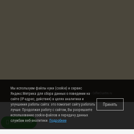
Мы используем файлы куки (cookie) и сервис
Яндекс.Метрика для сбора данных о поведении на
© 2008-2026 Интернет магазин кофе, чая и кофемашин
CoffeeCuattro.ru
сайте (IP-адрес, действия) в целях аналитики и
Принять
улучшения работы сайта: это помогает сайту работать
лучше. Продолжая работу с сайтом, Вы разрешаете
использование cookie-файлов и передачу данных
службам веб-аналитики.
Подробнее
Позвоните нам