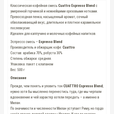
Классическая кофейная смесь
Cuattro Espresso Blend
с
умеренной горчинкой и нежнейшими ореховыми нотками.
Превосходная пенка, насыщенный аромат, сочный
обволакивающий вкус, длительное и плотное карамельное
послевкусие.
Идеален для каппучино и молочных кофейных напитков.
Эспрессо смесь –
Espresso Blend
Производитель и обжарщик кофе:
Cuattro
Состав: арабика 70%, робуста 30%
Степень обжарки: средняя.
Упаковка: пакет с клапаном
Вес: 500 г
Описание
Прежде, чем понять и уловить тон
CUATTRO Espresso Blend
,
нужно хотя бы мысленно перенестись туда, где мы черпали
вдохновение и чей характер хотели передать – а именно в
Милан.
По значимости и численности Милан уступает Риму, но гордо