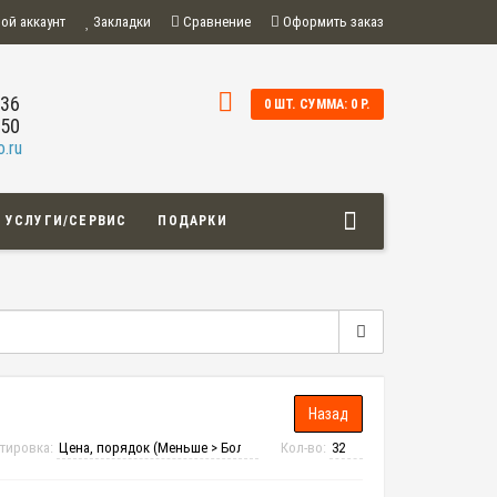
ой аккаунт
Закладки
Сравнение
Оформить заказ
-36
0 ШТ. СУММА: 0 Р.
-50
.ru
УСЛУГИ/СЕРВИС
ПОДАРКИ
тировка:
Кол-во: