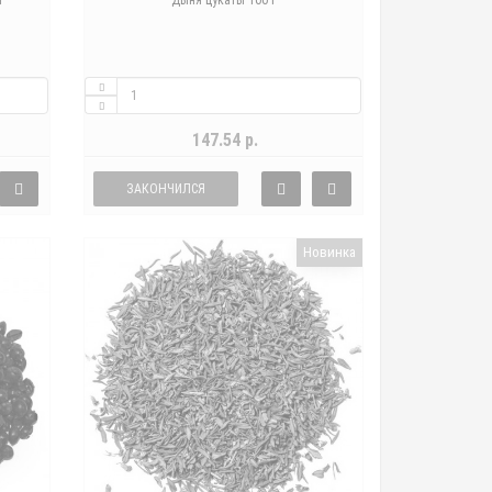
г
Дыня цукаты 100 г
147.54 р.
ЗАКОНЧИЛСЯ
Новинка