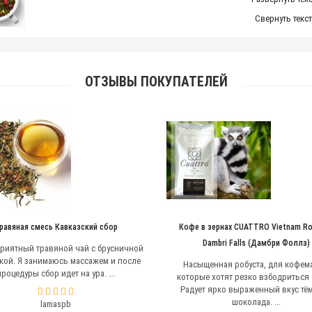
Свернуть текс
ОТЗЫВЫ ПОКУПАТЕЛЕЙ
равяная смесь Кавказский сбор
Кофе в зернах CUATTRO Vietnam R
Dambri Falls (Дамбри Фоллз)
риятный травяной чай с брусничной
кой. Я занимаюсь массажем и после
Насыщенная робуста, для кофем
процедуры сбор идет на ура. ...
которые хотят резко взбодриться с
Радует ярко выраженный вкус тё
шоколада. ...
lamaspb