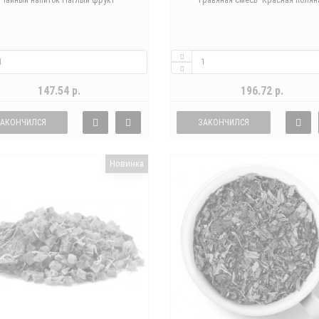
Чайный напиток Наглый фрукт
Травяная смесь "Красная полян
147.54 р.
196.72 р.
ЗАКОНЧИЛСЯ
ЗАКОНЧИЛСЯ
Новинка