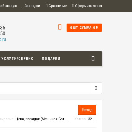
ой аккаунт
Закладки
Сравнение
Оформить заказ
-36
0 ШТ. СУММА: 0 Р.
-50
.ru
УСЛУГИ/СЕРВИС
ПОДАРКИ
тировка:
Кол-во: