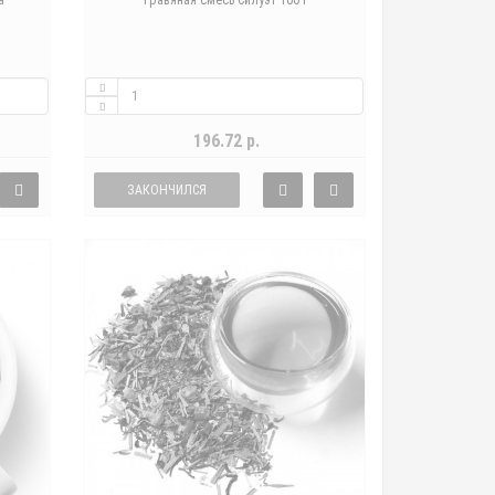
а"
Травяная смесь Силуэт 100 г
196.72 р.
ЗАКОНЧИЛСЯ