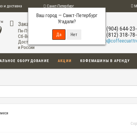
аз и доставка
Санкт-Петербург
М
Ваш город —
Санкт-Петербург
ограмма
Угадали?
Заказ по телефону
+7 (904) 644-23
Пн-Пт: 09:00-20:00
+7 (812) 318-78
Сб-Вс: 11:00-18:00
info@coffeecuattro
Доставка по Санкт-Петербургу
и России
АЛЬНОЕ ОБОРУДОВАНИЕ
АКЦИИ
КОФЕМАШИНЫ В АРЕНДУ
смеси
Сор