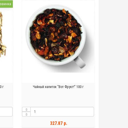
овинка
0 г
Чайный напиток "Вот Фрукт!" 100 г
327.87 р.