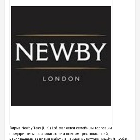
Фирма Newby Teas (U.K.) Ltd. является семейным торговым
предприятием, располагающим опытом трех поколений,
накопленным за время работы в чайной индустрии. Newby (Ньюби)–