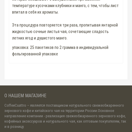
температуре кусочками клубники и манго, с тем, чтобы лист
впитал в себя их ароматы.
Эта процедура повторяется три раза, пропитывая янтарной
жидкостью сочные листья чая, сочетающие сладость
летних ягод и душистого манго.
упаковка: 25 пакетиков по 2 грамма в индивидуальной
фольгированной упаковке
О НАШЕМ МАГАЗИНЕ
CoffeeCuattro
– является поставщиком натурального свежеобжаренного
зернового кофе и китайского чая на территории России.Основное
направление компании - реализация свежеобжаренного зернового кофе,
кофейных аксессуаров и натурального чая, как оптовым покупателям, так
и в розницу.