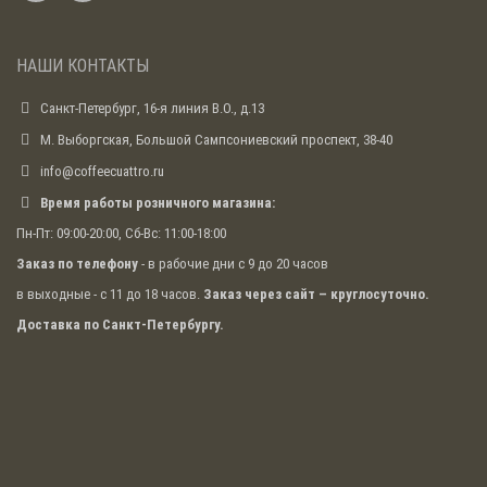
Гейзер для сиропов
Представляет собой насадку для бутылок,
НАШИ КОНТАКТЫ
позволяющую вливать жидкости для коктейлей
тонкой струей, не разбрызгивать, аккуратно
Санкт-Петербург, 16-я линия В.О., д.13
дозировать. Применяется для приготовления
капучино. Может использоваться при смешивании
М. Выборгская, Большой Сампсониевский проспект, 38-40
коктейлей на основе кофе.
info@coffeecuattro.ru
Джиггер
Время работы розничного магазина:
Аксессуар бариста, необходимый для измерения
Пн-Пт: 09:00-20:00, Сб-Вс: 11:00-18:00
объема жидкостей. Представляет собой два мерных
Заказ по телефону
- в рабочие дни с 9 до 20 часов
стаканчика (чаще всего из нержавейки),
сообщающихся между собой. В традиционном
в выходные - с 11 до 18 часов.
Заказ через сайт – круглосуточно.
джиггере маленькая емкость имеет объем 44 мл (1
Доставка по Санкт-Петербургу.
джиггер). Размер большой части может быть
любым. В современной барной культуре для
удобства использования предлагаются джиггеры с
различными обозначениями (унциями,
миллилитрами и сантиметрами).
Приспособления, незаменимые
для полноценной работы бариста