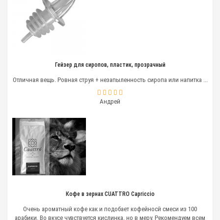
различных сортов, как сомилье понимает вина.
Тонкостей много, и автоматическая кофемашина,
даже профессиональная, не может приготовить
идеальный кофе, который так высоко ценят
любители этого бодрящего напитка.
Аксессуары для
Гейзер для сиропов, пластик, прозрачный
приготовления кофе
Отличная вещь. Ровная струя + незапыленность сиропа или напитка ...
Для профессионального бариста важны три вещи —
Андрей
знания;
практика;
приспособления для приготовления напитка.
Аксессуары бариста необходимы для
приготовления и красивой подачи кофе. Если в
вашем заведении установления профессиональная
кофемашина с множеством функций и большим
количеством рецептов, то это не значит, что вас не
потребуется дополнительное оборудование.
Кофе в зернах CUATTRO Capriccio
Основные аксессуары бариста:
Очень ароматный кофе как и подобает кофейносй смеси из 100
арабики. Во вкусе чувствуется кислинка, но в меру. Рекомендуем всем
темпер;