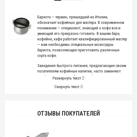
Бариста — термин, пришедший из Италии,
обозначает кофейных дел мастера. В современном
понимании — специалист, знающий о кофе все и
умеющий его прекрасно готовить. В вашем баре,
кофейне, кафе работает квалифицированный мастер
— вам необходимы специальные аксессуары
бариста, позволяющие приготовить различные
сорта кофе.
Заведения быстрого питания, предлагающие своим
посетителям кофейные напитки, часто заменяют
профессионального бариста кофемашинами.
Развернуть текст
Уважающие свою репутацию кафе, кофейни, бары
Свернуть текст
не ограничиваются автоматизированным способом
приготовления и приглашают профессионала,
который знает о кофе все:
каким должен быть помол того или иного сорта
ОТЗЫВЫ ПОКУПАТЕЛЕЙ
зерен;
какие сорта можно смешивать, а какие нельзя;
как сохранить устойчивую пенку (крема) на
эспрессо;
чувствовать вкус напитков, приготовленных из