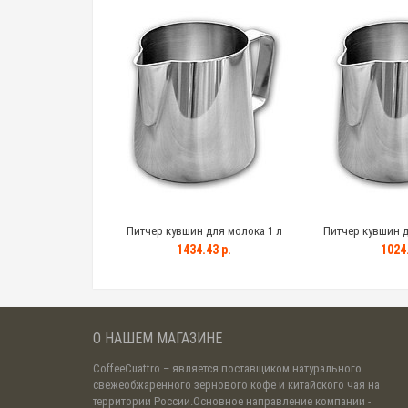
Питчер кувшин для молока 1 л
Питчер кувшин д
1434.43 р.
1024.
О НАШЕМ МАГАЗИНЕ
CoffeeCuattro
– является поставщиком натурального
свежеобжаренного зернового кофе и китайского чая на
территории России.Основное направление компании -