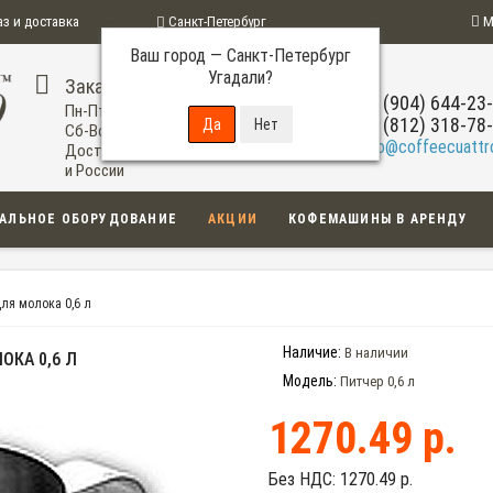
аз и доставка
Санкт-Петербург
М
Ваш город —
Санкт-Петербург
ограмма
Угадали?
Заказ по телефону
+7 (904) 644-23
Пн-Пт: 09:00-20:00
+7 (812) 318-78
Сб-Вс: 11:00-18:00
info@coffeecuattro
Доставка по Санкт-Петербургу
и России
АЛЬНОЕ ОБОРУДОВАНИЕ
АКЦИИ
КОФЕМАШИНЫ В АРЕНДУ
ля молока 0,6 л
Наличие:
В наличии
КА 0,6 Л
Модель:
Питчер 0,6 л
1270.49 р.
Без НДС:
1270.49 р.