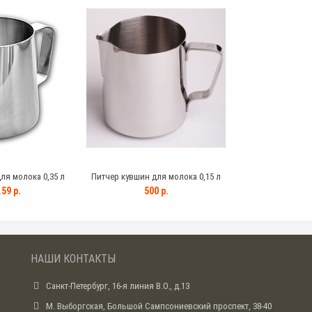
ля молока 0,35 л
Питчер кувшин для молока 0,15 л
59 р.
500 р.
НАШИ КОНТАКТЫ
Санкт-Петербург, 16-я линия В.О., д.13
М. Выборгская, Большой Сампсониевский проспект, 38-40