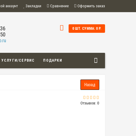
ой аккаунт
Закладки
Сравнение
Оформить заказ
-36
0 ШТ. СУММА: 0 Р.
-50
.ru
УСЛУГИ/СЕРВИС
ПОДАРКИ
Отзывов: 0