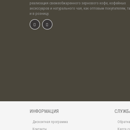
реализация свежеобжаренного зернового кофе, кофейных
аксессуаров и натурального чая, как оптовым покупателям, т
и в розницу.
ИНФОРМАЦИЯ
СЛУЖБ
Дисконтная программа
Обратна
Контакты
Карта с