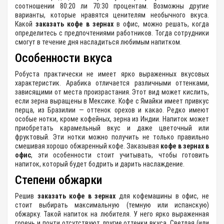
соотношении 80:20 ли 70:30 процентам. Возможны другие
варианты, которые нравятся ценителям необычного вкуса.
Какой
заказать кофе в зернах
в офис, можно решать, когда
определитесь с предпочтениями работников. Тогда сотрудники
смогут в течение дня насладиться любимым напитком.
Особенности вкуса
Робуста практически не имеет ярко выраженных вкусовых
характеристик. Арабика отличается различными оттенками,
зависящими от места произрастания. Этот вид может кислить,
если зерна выращены в Мексике. Кофе с Ямайки имеет привкус
перца, из Бразилии — оттенок орехов и какао. Редко имеют
особые нотки, кроме кофейных, зерна из Индии. Напиток может
приобретать карамельный вкус и даже цветочный или
фруктовый. Эти нотки можно получить не только правильно
смешивая хорошо обжаренный кофе. Заказывая
кофе в зернах в
офис
, эти особенности стоит учитывать, чтобы готовить
напиток, который будет бодрить и дарить наслаждение.
Степени обжарки
Решив
заказать кофе в зернах
для кофемашины в офис, не
стоит выбирать максимальную (темную или испанскую)
обжарку. Такой напиток на любителя. У него ярко выраженная
горечь и почти отсутствуют другие оттенки вкуса. Светлая (или