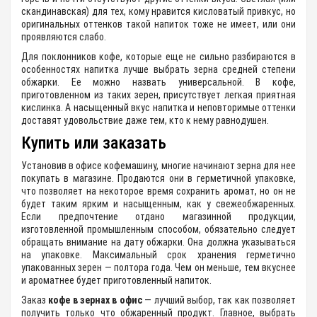
скандинавская) для тех, кому нравится кисловатый привкус, но
оригинальных оттенков такой напиток тоже не имеет, или они
проявляются слабо.
Для поклонников кофе, которые еще не сильно разбираются в
особенностях напитка лучше выбрать зерна средней степени
обжарки. Ее можно назвать универсальной. В кофе,
приготовленном из таких зерен, присутствует легкая приятная
кислинка. А насыщенный вкус напитка и неповторимые оттенки
доставят удовольствие даже тем, кто к нему равнодушен.
Купить или заказать
Установив в офисе кофемашину, многие начинают зерна для нее
покупать в магазине. Продаются они в герметичной упаковке,
что позволяет на некоторое время сохранить аромат, но он не
будет таким ярким и насыщенным, как у свежеобжаренных.
Если предпочтение отдано магазинной продукции,
изготовленной промышленным способом, обязательно следует
обращать внимание на дату обжарки. Она должна указываться
на упаковке. Максимальный срок хранения герметично
упакованных зерен — полтора года. Чем он меньше, тем вкуснее
и ароматнее будет приготовленный напиток.
Заказ
кофе в зернах в офис
— лучший выбор, так как позволяет
получить только что обжаренный продукт. Главное, выбрать