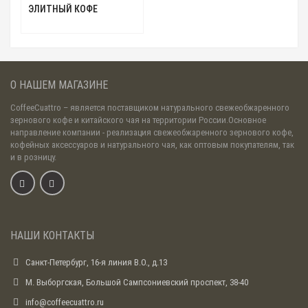
ЭЛИТНЫЙ КОФЕ
О НАШЕМ МАГАЗИНЕ
CoffeeCuattro
– является поставщиком натурального свежеобжаренного
зернового кофе и китайского чая на территории России.Основное
направление компании - реализация свежеобжаренного зернового кофе,
кофейных аксессуаров и натурального чая, как оптовым покупателям, так
и в розницу.
НАШИ КОНТАКТЫ
Санкт-Петербург, 16-я линия В.О., д.13
М. Выборгская, Большой Сампсониевский проспект, 38-40
info@coffeecuattro.ru