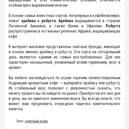
выращенные в этих климатических условиях, отличаются
особым ярко выраженным вкусом.
В основе самых известных сортов, популярных в кофейном мире,
лежат
арабика
и
робуста
.
Арабика
выращивается в странах
Латинской Америки, а также Кении и Эфиопии.
Робуста
распространена в остальных регионах Африки, выращивающих
кофе.
В интернет-магазине представлены элитные бренды, имеющие
в основе именно арабику и робусту. Эти сорта на сегодняшний
день являются одними из самых востребованных. Для них
характерен насыщенный, узнаваемый всеми гурманами, вкус и
аромат.
Вы любите наслаждаться по утрам горячим свежестваренным
бодрящим ароматным кофе — выбирайте арабику или робусту.
Их стабильный вкус позволит с уверенностью сказать, что
ничего лучшего вы не найдете на рынке. Приобретая его изо дня
в день, вы не заметите изменения вкуса. Вы всегда знаете, что
может вам предложить очередная чашечка замечательного
напитка
Теги:
элитный кофе