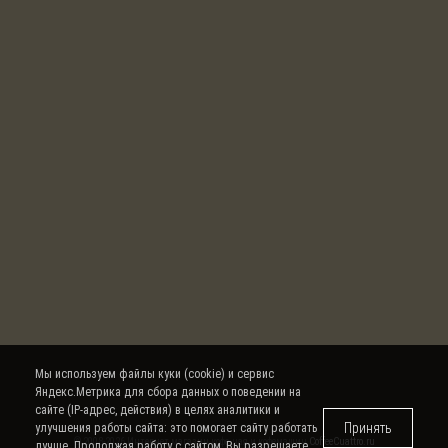
Мы используем файлы куки (cookie) и сервис
Яндекс.Метрика для сбора данных о поведении на
сайте (IP-адрес, действия) в целях аналитики и
Принять
улучшения работы сайта: это помогает сайту работать
© 2008-2026 Интернет магазин кофе, чая и кофемашин
CoffeeCuattro.ru
лучше. Продолжая работу с сайтом, Вы разрешаете