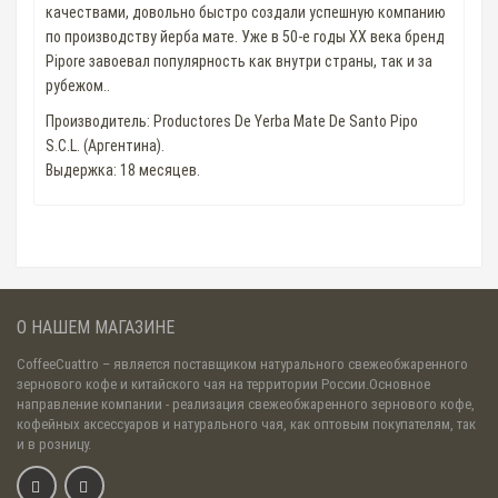
качествами, довольно быстро создали успешную компанию
по производству йерба мате. Уже в 50-е годы XX века бренд
Pipore завоевал популярность как внутри страны, так и за
рубежом..
Производитель: Productores De Yerba Mate De Santo Pipo
S.C.L. (Аргентина).
Выдержка: 18 месяцев.
О НАШЕМ МАГАЗИНЕ
CoffeeCuattro
– является поставщиком натурального свежеобжаренного
зернового кофе и китайского чая на территории России.Основное
направление компании - реализация свежеобжаренного зернового кофе,
кофейных аксессуаров и натурального чая, как оптовым покупателям, так
и в розницу.