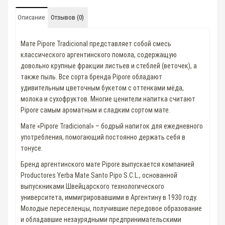
Описание
Отзывов (0)
Мате Pipore Tradicional представляет собой смесь
классического аргентинского помола, содержащую
довольно крупные фракции листьев и стеблей (веточек), а
также пыль. Все сорта бренда Pipore обладают
удивительным цветочным букетом с оттенками мёда,
молока и сухофруктов. Многие ценители напитка считают
Pipore самым ароматным и сладким сортом мате.
Мате «Pipore Tradicional» – бодрый напиток для ежедневного
употребления, помогающий постоянно держать себя в
тонусе.
Бренд аргентинского мате Pipore выпускается компанией
Productores Yerba Mate Santo Pipo S.C.L., основанной
выпускниками Швейцарского технологического
университета, иммигрировавшими в Аргентину в 1930 году.
Молодые переселенцы, получившие передовое образование
и обладавшие незаурядными предпринимательскими