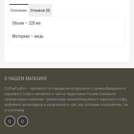
Описание
Отзывов (0)
Объем — 220 мл
Материал — медь
О НАШЕМ МАГАЗИНЕ
CoffeeCuattro
– является поставщиком натурального свежеобжаренного
зернового кофе и китайского чая на территории России.Основное
направление компании - реализация свежеобжаренного зернового кофе,
кофейных аксессуаров и натурального чая, как оптовым покупателям, так
и в розницу.