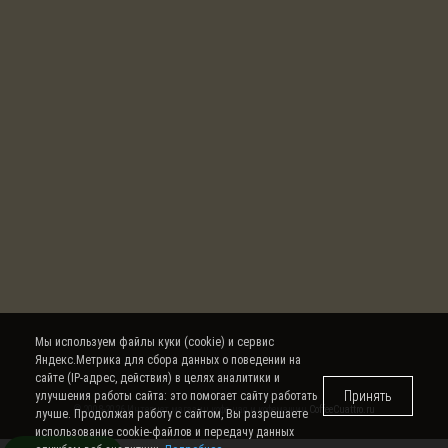
Мы используем файлы куки (cookie) и сервис
Яндекс.Метрика для сбора данных о поведении на
сайте (IP-адрес, действия) в целях аналитики и
Принять
улучшения работы сайта: это помогает сайту работать
© 2008-2026 Интернет магазин кофе, чая и кофемашин
CoffeeCuattro.ru
лучше. Продолжая работу с сайтом, Вы разрешаете
использование cookie-файлов и передачу данных