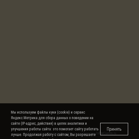
Мы используем файлы куки (cookie) и сервис
Яндекс.Метрика для сбора данных о поведении на
сайте (IP-адрес, действия) в целях аналитики и
Принять
улучшения работы сайта: это помогает сайту работать
© 2008-2026 Интернет магазин кофе, чая и кофемашин
CoffeeCuattro.ru
лучше. Продолжая работу с сайтом, Вы разрешаете