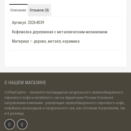
Описание
Отзывов (0)
Артикул: 20264039
Кофемолка деревянная с металлическим механизмом.
Материал — дерево, металл, керамика
О НАШЕМ МАГАЗИНЕ
CoffeeCuattro
– является поставщиком натурального свежеобжаренного
зернового кофе и китайского чая на территории России.Основное
направление компании - реализация свежеобжаренного зернового кофе,
кофейных аксессуаров и натурального чая, как оптовым покупателям, так
и в розницу.