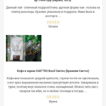
арт.F604 Пуэр (Кирпич) 100 гр.
Данный чай - отличный подарок!Очень удачная форма чая - похожа на
плитку шоколада. Красиво упаковала и подарила. Мама была в
восторге. ...
Оксана
Кофе в зернах CUATTRO Brazil Santos (Бразилия Сантос)
Кофе мне показался средней крепости, горечи почти не чувствовала,
а вот ярко выраженная кислинка присутствует вполне. Заваривала в
турке, поэтому вкус оказался очень насыщенный. Можно пить как с
сахаром так ибез, но я люблю послаще и погуще. ...
Ирина