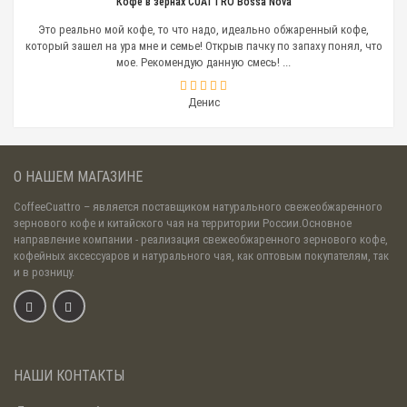
Кофе в зернах CUATTRO Bossa Nova
Это реально мой кофе, то что надо, идеально обжаренный кофе,
который зашел на ура мне и семье! Открыв пачку по запаху понял, что
мое. Рекомендую данную смесь! ...
Денис
О НАШЕМ МАГАЗИНЕ
CoffeeCuattro
– является поставщиком натурального свежеобжаренного
зернового кофе и китайского чая на территории России.Основное
направление компании - реализация свежеобжаренного зернового кофе,
кофейных аксессуаров и натурального чая, как оптовым покупателям, так
и в розницу.
НАШИ КОНТАКТЫ