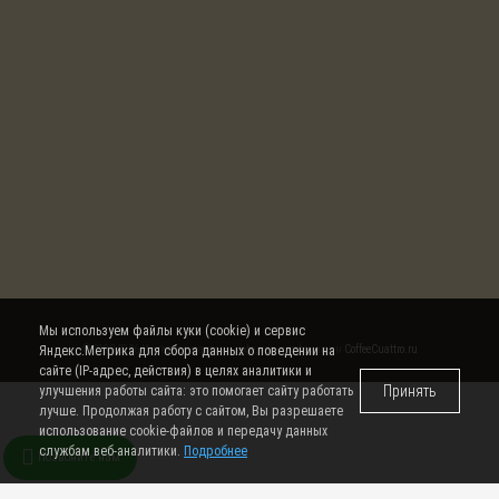
Мы используем файлы куки (cookie) и сервис
© 2008-2026 Интернет магазин кофе, чая и кофемашин
CoffeeCuattro.ru
Яндекс.Метрика для сбора данных о поведении на
сайте (IP-адрес, действия) в целях аналитики и
Принять
улучшения работы сайта: это помогает сайту работать
лучше. Продолжая работу с сайтом, Вы разрешаете
использование cookie-файлов и передачу данных
службам веб-аналитики.
Подробнее
Позвоните нам