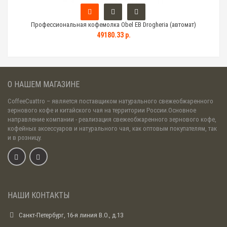
Профессиональная кофемолка Obel EB Drogheria (автомат)
49180.33 р.
О НАШЕМ МАГАЗИНЕ
CoffeeCuattro
– является поставщиком натурального свежеобжаренного
зернового кофе и китайского чая на территории России.Основное
направление компании - реализация свежеобжаренного зернового кофе,
кофейных аксессуаров и натурального чая, как оптовым покупателям, так
и в розницу.
НАШИ КОНТАКТЫ
Санкт-Петербург, 16-я линия В.О., д.13