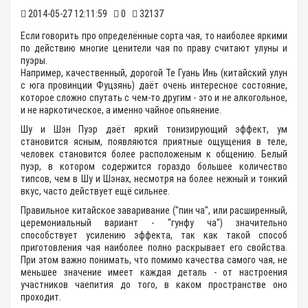
2014-05-27 12:11:59
0
32137
Если говорить про определённые сорта чая, то наиболее яркими
по действию многие ценители чая по праву считают улуны и
пуэры.
Например, качественный, дорогой Те Гуань Инь (китайский улун
с юга провинции Фуцзянь) даёт очень интересное состояние,
которое сложно спутать с чем-то другим - это и не алкогольное,
и не наркотическое, а именно чайное опьянение.
Шу и Шэн Пуэр даёт яркий тонизирующий эффект, ум
становится ясным, появляются приятные ощущения в теле,
человек становится более расположеным к общению. Белый
пуэр, в котором содержится гораздо большее количество
типсов, чем в Шу и Шэнах, несмотря на более нежный и тонкий
вкус, часто действует ещё сильнее.
Правильное китайское заваривание ("пин ча", или расширенный,
церемониальный вариант - "гунфу ча") значительно
способствует усилению эффекта, так как такой способ
приготовления чая наиболее полно раскрывает его свойства.
При этом важно понимать, что помимо качества самого чая, не
меньшее значение имеет каждая деталь - от настроения
участников чаепития до того, в каком пространстве оно
проходит.