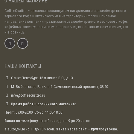
О НАШЕМ МАГАЗИНЕ
CoffeeCuattro
– является поставщиком натурального свежеобжаренного
зернового кофе и китайского чая на территории России.Основное
направление компании - реализация свежеобжаренного зернового кофе,
кофейных аксессуаров и натурального чая, как оптовым покупателям, так
и в розницу.
НАШИ КОНТАКТЫ
Санкт-Петербург, 16-я линия В.О., д.13
М. Выборгская, Большой Сампсониевский проспект, 38-40
info@coffeecuattro.ru
Время работы розничного магазина:
Пн-Пт: 09:00-20:00, Сб-Вс: 11:00-18:00
Заказ по телефону
- в рабочие дни с 9 до 20 часов
в выходные - с 11 до 18 часов.
Заказ через сайт – круглосуточно.