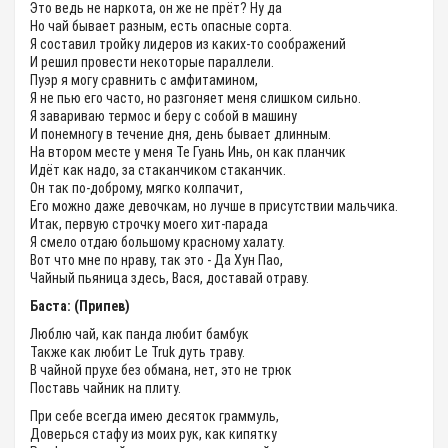
Это ведь не наркота, он же не прёт? Ну да
Но чай бывает разным, есть опасные сорта.
Я составил тройку лидеров из каких-то соображений
И решил провести некоторые параллели.
Пуэр я могу сравнить с амфитамином,
Я не пью его часто, но разгоняет меня слишком сильно.
Я завариваю термос и беру с собой в машину
И понемногу в течение дня, день бывает длинным.
На втором месте у меня Те Гуань Инь, он как планчик
Идёт как надо, за стаканчиком стаканчик.
Он так по-доброму, мягко колпачит,
Его можно даже девочкам, но лучше в присутствии мальчика.
Итак, первую строчку моего хит-парада
Я смело отдаю большому красному халату.
Вот что мне по нраву, так это - Да Хун Пао,
Чайный пьяница здесь, Вася, доставай отраву.
Баста: (Припев)
Люблю чай, как панда любит бамбук
Также как любит Le Truk дуть траву.
В чайной прухе без обмана, нет, это не трюк
Поставь чайник на плиту.
При себе всегда имею десяток граммуль,
Доверься стафу из моих рук, как кипятку