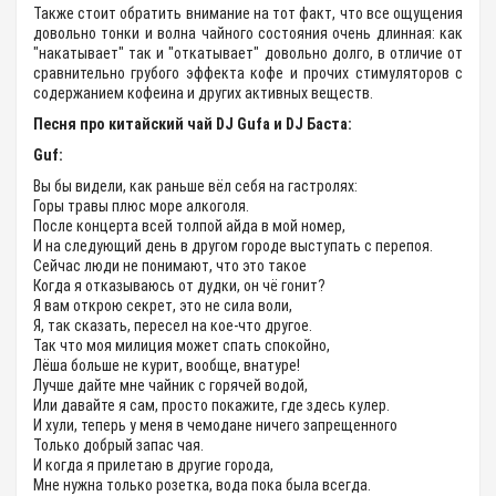
Также стоит обратить внимание на тот факт, что все ощущения
довольно тонки и волна чайного состояния очень длинная: как
"накатывает" так и "откатывает" довольно долго, в отличие от
сравнительно грубого эффекта кофе и прочих стимуляторов с
содержанием кофеина и других активных веществ.
Песня про китайский чай DJ Gufа и DJ Баста:
Guf:
Вы бы видели, как раньше вёл себя на гастролях:
Горы травы плюс море алкоголя.
После концерта всей толпой айда в мой номер,
И на следующий день в другом городе выступать с перепоя.
Сейчас люди не понимают, что это такое
Когда я отказываюсь от дудки, он чё гонит?
Я вам открою секрет, это не сила воли,
Я, так сказать, пересел на кое-что другое.
Так что моя милиция может спать спокойно,
Лёша больше не курит, вообще, внатуре!
Лучше дайте мне чайник с горячей водой,
Или давайте я сам, просто покажите, где здесь кулер.
И хули, теперь у меня в чемодане ничего запрещенного
Только добрый запас чая.
И когда я прилетаю в другие города,
Мне нужна только розетка, вода пока была всегда.