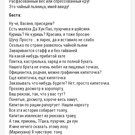
Расфасованный вес или спрессованный круг
Это чайный пьяница, имей ввиду!
Баста:
Ну чё, Васяня, присядем?
Есть малёха Да Хун Пао, пуэрчика и шуйсяня.
Куришь? Не куришь? Красава, я тоже бросаю.
Шучу. Просто … в ларек, да и вставило не слабо.
Сколько по стране развелось чайной пьяни
Заваривается стафф и и без гайваней.
На какой-нибудь прибитой хате
Плитка, кастрюлька, заряд и по полной бухать.
Нашего брата не очень любят на пищевых точках,
Официантка, родная, можно графинчик кипяточка?
Ещё кипяточка, ещё кипяточка
Заказывать что-нибудь будете? Нет, просто кипяточка.
Прохожу досмотр в аэропорту,
Ваш рюкзак, так, что у вас тут?
Понятые, досмотр, короче весь замут,
Капитан по рации рапортует: Нашли наркоту.
Вся эта история собирает толпу,
Капитан извлекает из рюкзака траву,
А там, прикинь, ТГшка, пуэрчик, да хун
И мне нечего сказать этому лоху.
(Марихуана) Я чувствую: тону,