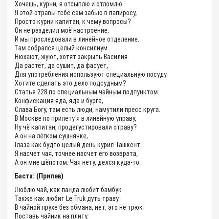
Хочешь, курни, я отсыплю и отломлю
Я этой отравы тебе сам забью в папиросу,
Просто курни капитан, к чему вопросы?
Он не разделил моё настроение,
И мы проследовали в линейное отделение.
Там собрался целый консилиум
Нюхают, жуют, хотят закрыть Василия.
Да растёт, да сушит, да фасует,
Для употребления используют специальную посуду.
Хотите сделать это дело подсудным?
Статья 228 по специальным чайным подпунктом.
Конфискация яда, яда и бурга,
Слава Богу, там есть люди, намутили пресс круга.
В Москве по прилету я в линейную управу,
Ну чё капитан, продегустировали отраву?
А он на лёгком сушнячке,
Глаза как будто целый день курил Ташкент.
Я насчет чая, точнее насчет его возврата,
А он мне шёпотом: Чая нету, делся куда-то.
Баста: (Припев)
Люблю чай, как панда любит бамбук
Также как любит Le Truk дуть траву.
В чайной прухе без обмана, нет, это не трюк
Поставь чайник на плиту.