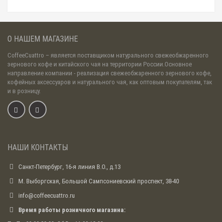
О НАШЕМ МАГАЗИНЕ
CoffeeCuattro
– является поставщиком натурального свежеобжаренного
зернового кофе и китайского чая на территории России.Основное
направление компании - реализация свежеобжаренного зернового кофе,
кофейных аксессуаров и натурального чая, как оптовым покупателям, так
и в розницу.
НАШИ КОНТАКТЫ
Санкт-Петербург, 16-я линия В.О., д.13
М. Выборгская, Большой Сампсониевский проспект, 38-40
info@coffeecuattro.ru
Время работы розничного магазина: