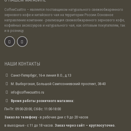
CoffeeCuattro
– является поставщиком натурального свежеобжаренного
зернового кофе и китайского чая на территории России.Основное
направление компании - реализация свежеобжаренного зернового кофе,
кофейных аксессуаров и натурального чая, как оптовым покупателям, так
и в розницу.
НАШИ КОНТАКТЫ
Санкт-Петербург, 16-я линия В.О., д.13
М. Выборгская, Большой Сампсониевский проспект, 38-40
info@coffeecuattro.ru
Время работы розничного магазина:
Пн-Пт: 09:00-20:00, Сб-Вс: 11:00-18:00
Заказ по телефону
- в рабочие дни с 9 до 20 часов
в выходные - с 11 до 18 часов.
Заказ через сайт – круглосуточно.