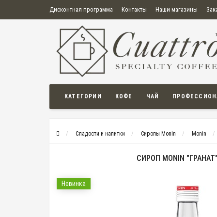
Дисконтная программа
Контакты
Наши магазины
Зак
О нас
Оплата
Правила продажи товаров
Бонусная пр
Политика конфиденциальности
Политика в отношении обработки персональных данных
Пользовательское соглашение
КАТЕГОРИИ
КОФЕ
ЧАЙ
ПРОФЕССИОН
Сладости и напитки
Сиропы Monin
Monin
СИРОП MONIN "ГРАНАТ",
Новинка