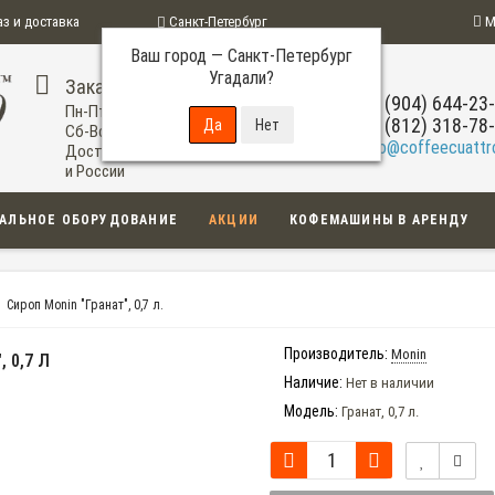
аз и доставка
Санкт-Петербург
М
Ваш город —
Санкт-Петербург
ограмма
Угадали?
Заказ по телефону
+7 (904) 644-23
Пн-Пт: 09:00-20:00
+7 (812) 318-78
Сб-Вс: 11:00-18:00
info@coffeecuattro
Доставка по Санкт-Петербургу
и России
АЛЬНОЕ ОБОРУДОВАНИЕ
АКЦИИ
КОФЕМАШИНЫ В АРЕНДУ
Сироп Monin "Гранат", 0,7 л.
Производитель:
Monin
 0,7 Л
Наличие:
Нет в наличии
Модель:
Гранат, 0,7 л.