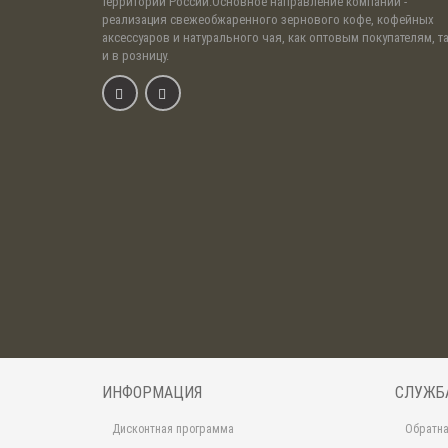
территории России.Основное направление компании -
реализация свежеобжаренного зернового кофе, кофейных
аксессуаров и натурального чая, как оптовым покупателям, т
и в розницу.
ИНФОРМАЦИЯ
СЛУЖБ
Дисконтная программа
Обратна