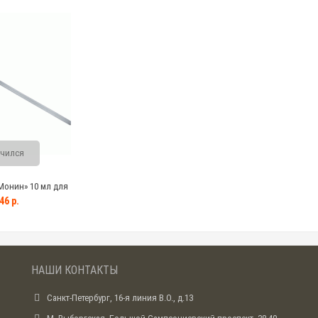
чился
Монин» 10 мл для
сиропом 1 л
46 р.
НАШИ КОНТАКТЫ
Санкт-Петербург, 16-я линия В.О., д.13