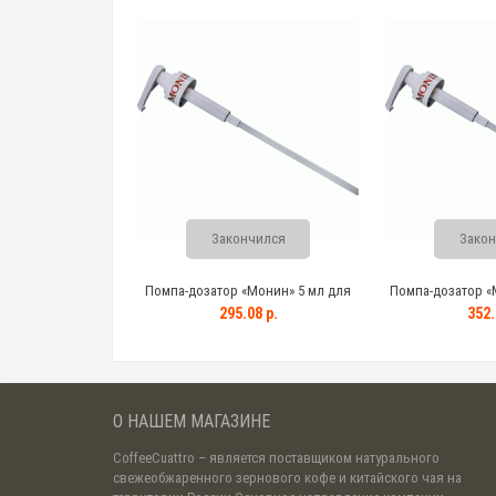
Закончился
Закон
Помпа-дозатор «Монин» 5 мл для
Помпа-дозатор «
бутылок с сиропом 0,7 л
бутылок с 
295.08 р.
352.
О НАШЕМ МАГАЗИНЕ
CoffeeCuattro
– является поставщиком натурального
свежеобжаренного зернового кофе и китайского чая на