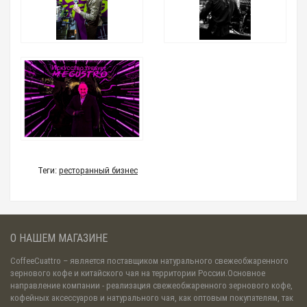
Теги:
ресторанный бизнес
О НАШЕМ МАГАЗИНЕ
CoffeeCuattro
– является поставщиком натурального свежеобжаренного
зернового кофе и китайского чая на территории России.Основное
направление компании - реализация свежеобжаренного зернового кофе,
кофейных аксессуаров и натурального чая, как оптовым покупателям, так