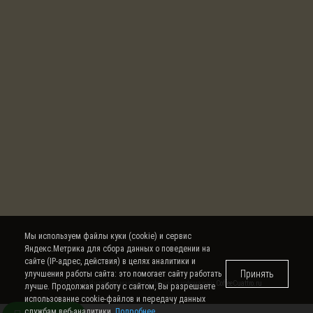
Мы используем файлы куки (cookie) и сервис
Яндекс.Метрика для сбора данных о поведении на
сайте (IP-адрес, действия) в целях аналитики и
Принять
улучшения работы сайта: это помогает сайту работать
© 2008-2026 Интернет магазин кофе, чая и кофемашин
CoffeeCuattro.ru
лучше. Продолжая работу с сайтом, Вы разрешаете
использование cookie-файлов и передачу данных
службам веб-аналитики.
Подробнее