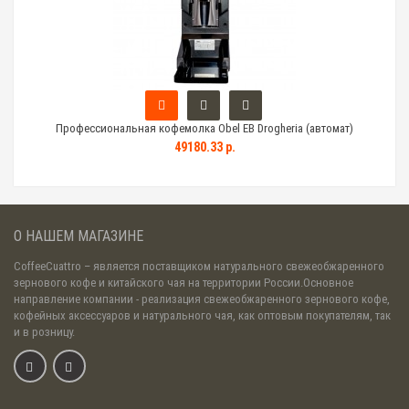
Профессиональная кофемолка Obel EB Drogheria (автомат)
49180.33 р.
О НАШЕМ МАГАЗИНЕ
CoffeeCuattro
– является поставщиком натурального свежеобжаренного
зернового кофе и китайского чая на территории России.Основное
направление компании - реализация свежеобжаренного зернового кофе,
кофейных аксессуаров и натурального чая, как оптовым покупателям, так
и в розницу.