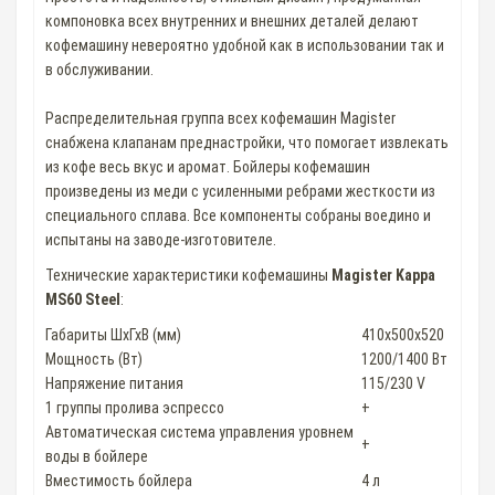
компоновка всех внутренних и внешних деталей делают
кофемашину невероятно удобной как в использовании так и
в обслуживании.
Распределительная группа всех кофемашин Magister
снабжена клапанам преднастройки, что помогает извлекать
из кофе весь вкус и аромат. Бойлеры кофемашин
произведены из меди с усиленными ребрами жесткости из
специального сплава. Все компоненты собраны воедино и
испытаны на заводе-изготовителе.
Технические характеристики кофемашины
Magister Kappa
MS60 Steel
:
Габариты ШхГхВ (мм)
410x500x520
Мощность (Вт)
1200/1400 Вт
Напряжение питания
115/230 V
1 группы пролива эспрессо
+
Автоматическая система управления уровнем
+
воды в бойлере
Вместимость бойлера
4 л