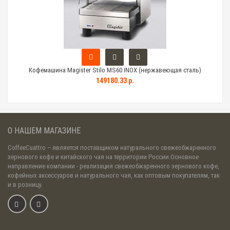
Кофемашина Magister Stilo MS60 INOX (нержавеющая сталь)
149180.33 р.
О НАШЕМ МАГАЗИНЕ
CoffeeCuattro
– является поставщиком натурального свежеобжаренного
зернового кофе и китайского чая на территории России.Основное
направление компании - реализация свежеобжаренного зернового кофе,
кофейных аксессуаров и натурального чая, как оптовым покупателям, так
и в розницу.