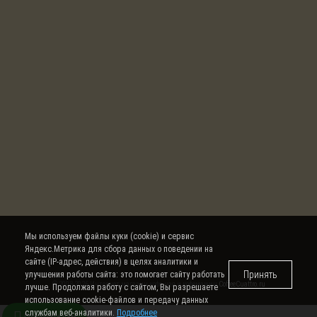
Мы используем файлы куки (cookie) и сервис
Яндекс.Метрика для сбора данных о поведении на
сайте (IP-адрес, действия) в целях аналитики и
Принять
улучшения работы сайта: это помогает сайту работать
© 2008-2026 Интернет магазин кофе, чая и кофемашин
CoffeeCuattro.ru
лучше. Продолжая работу с сайтом, Вы разрешаете
использование cookie-файлов и передачу данных
службам веб-аналитики.
Подробнее
Позвоните нам